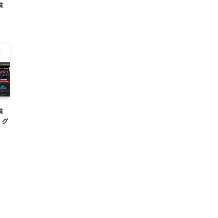
株
株
ング