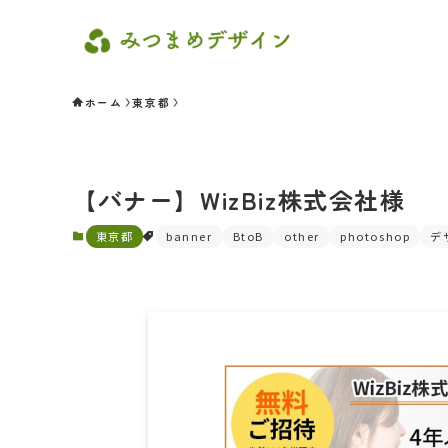
ホーム
東京都
【バナー】WizBiz株式会社様
東京都
banner
BtoB
other
photoshop
デ